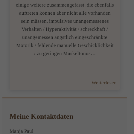
einige weitere zusammengefasst, die ebenfalls
auftreten können aber nicht alle vorhanden
sein müssen. impulsives unangemessenes
Verhalten / Hyperaktivität / schreckhaft /
unangemessen ängstlich eingeschränkte
Motorik / fehlende manuelle Geschicklichkeit
/ zu geringen Muskeltonus…
:
Weiterlesen
Woran
erkenne
ich
Lernpro
Meine Kontaktdaten
noch?
Manja Paul