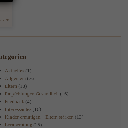
:
lesen
Schulprobleme
–
warum
manche
tegorien
Kinder
schlecht
Aktuelles
(1)
lernen
Allgemein
(76)
können.
Eltern
(18)
Empfehlungen Gesundheit
(16)
Feedback
(4)
Interessantes
(16)
Kinder ermutigen – Eltern stärken
(13)
Lernberatung
(25)