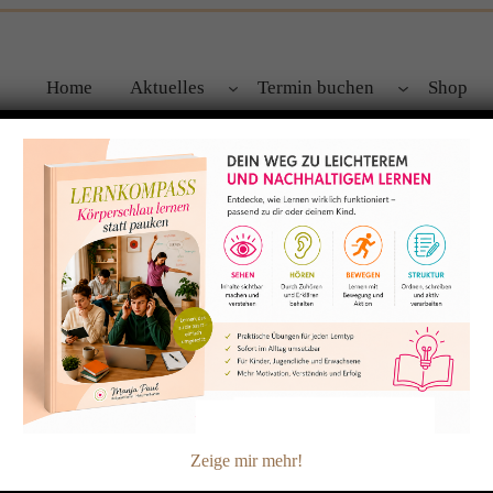
Home
Aktuelles
Termin buchen
Shop
he Kinder schlecht lernen können.
 Lohman mit mir ein Interview geführt. Ihre wunderbaren Frage
m eure Kids weder dumm noch faul sind und was die Gründe für
n können. Natürlich kommt die Frage war wir tun können,…
Zeige mir mehr!