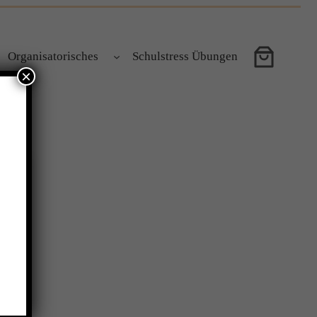
Organisatorisches
Schulstress Übungen
×
ib