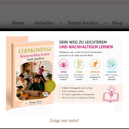
Home
Aktuelles
Termin buchen
Shop
n
hen sorgen für Lernstörungen?!
chwelt verschiedene Einflüsse und Gründe als Ursachen für
ind noch bestehende frühkindliche Reflexe. „Reflexe sind nicht
lreaktionen auf Reize, die für den Reifungsprozess im Mutterle
r wichtig sind. Sie bewirken, dass…
Zeige mir mehr!