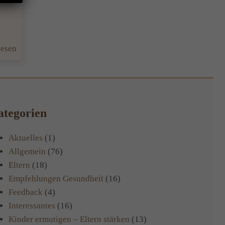
:
lesen
Reflexe
die
noch
bestehen
tegorien
sorgen
für
Aktuelles
(1)
Lernstörungen?!
Allgemein
(76)
Eltern
(18)
Empfehlungen Gesundheit
(16)
Feedback
(4)
Interessantes
(16)
Kinder ermutigen – Eltern stärken
(13)