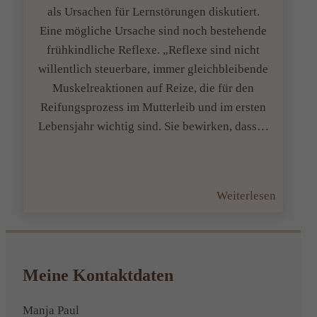
als Ursachen für Lernstörungen diskutiert.
Eine mögliche Ursache sind noch bestehende
frühkindliche Reflexe. „Reflexe sind nicht
willentlich steuerbare, immer gleichbleibende
Muskelreaktionen auf Reize, die für den
Reifungsprozess im Mutterleib und im ersten
Lebensjahr wichtig sind. Sie bewirken, dass…
:
Weiterlesen
Reflexe
die
noch
bestehe
Meine Kontaktdaten
sorgen
für
Manja Paul