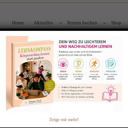
Home
Aktuelles
Termin buchen
Shop
 – das Dauerthema
bstvariante.http://www.ndr.de/ratgeber/gesundheit/Powerdrink-
eseblaettern,smoothie107.html
Zeige mir mehr!