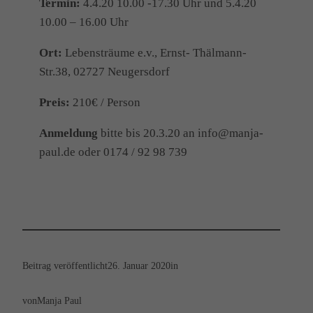
Termin:
4.4.20 10.00 -17.30 Uhr und 5.4.20
10.00 – 16.00 Uhr
Ort:
Lebensträume e.v., Ernst- Thälmann-
Str.38, 02727 Neugersdorf
Preis:
210€ / Person
Anmeldung
bitte bis 20.3.20 an info@manja-
paul.de oder 0174 / 92 98 739
Beitrag veröffentlicht
26. Januar 2020
in
von
Manja Paul