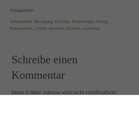
Schlagwörter:
Achtsamkeit
, 
Bewegung
, 
Erzieher
, 
Kinesiologie
, 
Klang
, 
Körperarbeit
, 
Lehrer
, 
sprechen
, 
Stimme
, 
workshop
Schreibe einen
Kommentar
Deine E-Mail-Adresse wird nicht veröffentlicht.
Erforderliche Felder sind mit
*
markiert
Kommentar
*