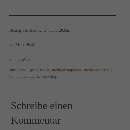
Beitrag veröffentlicht
14. Juni 2024
in
von
Manja Paul
Schlagwörter:
aktivlernen
, 
grundschule
, 
medienkompetenz
, 
medienpädagogik
, 
Schule
, 
teamwork
, 
workshop
Schreibe einen
Kommentar