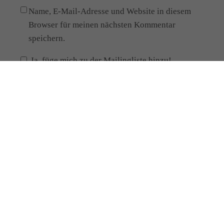
Name, E-Mail-Adresse und Website in diesem
Browser für meinen nächsten Kommentar
speichern.
Ja, füge mich zu der Mailingliste hinzu!
Alternative:
Meine Kontaktdaten
Manja Paul
Heilpraktikerin
Schloßstr.6
02730 Ebersbach-Neugersdorf
Telefon: 0174 / 92 98 739