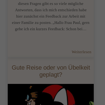
diesen Fragen gibt es so viele mögliche
Antworten, dass ich mich entschieden habe
hier zunächst ein Feedback zur Arbeit mit
einer Familie zu posten. „Hallo Frau Paul, gern
gebe ich ein kurzes Feedback: Schon bei…
:
Weiterlesen
Was
man
Gute Reise oder von Übelkeit
außer
geplagt?
Lernth
noch
alles
kinesio
unterstü