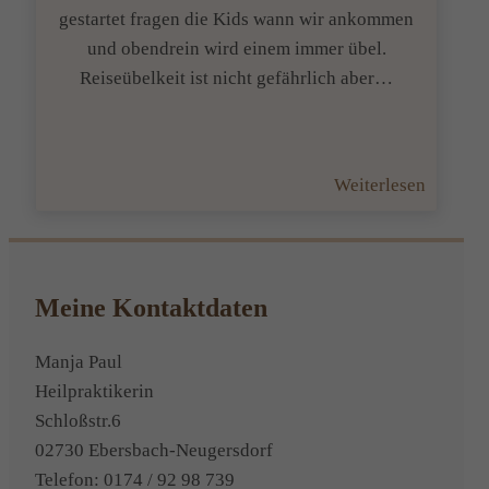
gestartet fragen die Kids wann wir ankommen
und obendrein wird einem immer übel.
Reiseübelkeit ist nicht gefährlich aber…
:
Weiterlesen
Gute
Reise
oder
von
Meine Kontaktdaten
Übelkei
geplagt
Manja Paul
Heilpraktikerin
Schloßstr.6
02730 Ebersbach-Neugersdorf
Telefon: 0174 / 92 98 739