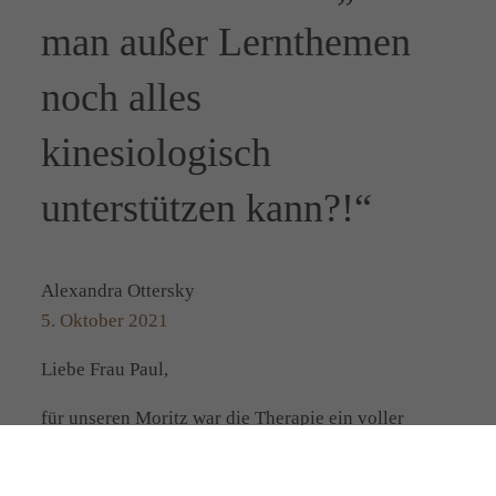
man außer Lernthemen
noch alles
kinesiologisch
unterstützen kann?!“
Alexandra Ottersky
5. Oktober 2021
Liebe Frau Paul,
für unseren Moritz war die Therapie ein voller
Erfolg. Er geht wieder gern zur Schule und das
Lernen macht ihm Spaß. Laut Auskunft seiner