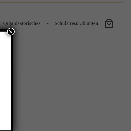
Organisatorisches
Schulstress Übungen
×
 die
en
t