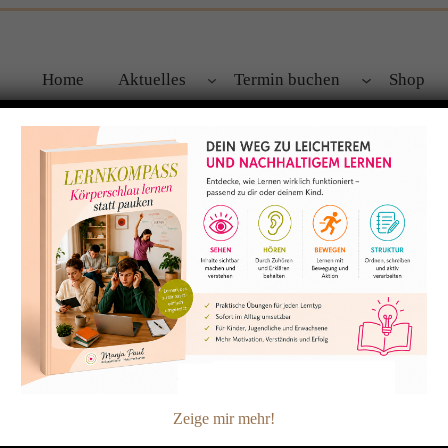
Home
Aktuelles
Termin buchen
Shop
rationsprobleme
 sich im Trinkverhalten und ist deshalb eine der ersten Fragen,
üler oder Erwachsener – wir können nachweislich besser denk
t ist. Für Schüler heisst das hauptsächlich während der Lernzei
am…
Zeige mir mehr!