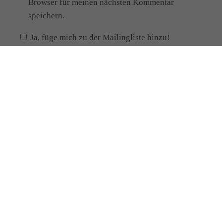
Browser für meinen nächsten Kommentar
speichern.
Ja, füge mich zu der Mailingliste hinzu!
Alternative:
Meine Kontaktdaten
Manja Paul
Heilpraktikerin
Schloßstr.6
02730 Ebersbach-Neugersdorf
Telefon: 0174 / 92 98 739
Email:
info [at] manja-paul.de