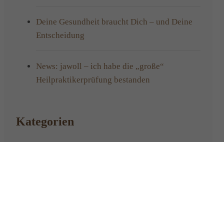
Deine Gesundheit braucht Dich – und Deine
Entscheidung
News: jawoll – ich habe die „große“
Heilpraktikerprüfung bestanden
Kategorien
Aktuelles
(1)
Allgemein
(76)
Eltern
(18)
Empfehlungen Gesundheit
(16)
Feedback
(4)
Interessantes
(16)