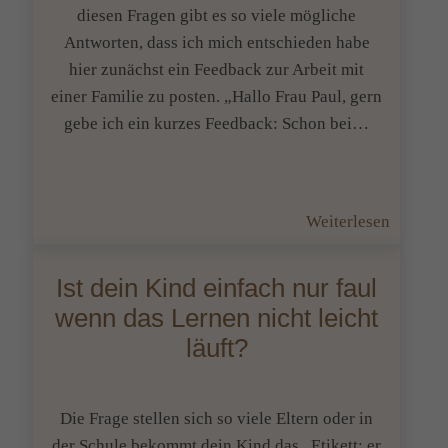
diesen Fragen gibt es so viele mögliche
Antworten, dass ich mich entschieden habe
hier zunächst ein Feedback zur Arbeit mit
einer Familie zu posten. „Hallo Frau Paul, gern
gebe ich ein kurzes Feedback: Schon bei…
:
Weiterlesen
Was
man
Ist dein Kind einfach nur faul
außer
wenn das Lernen nicht leicht
Lernth
läuft?
noch
alles
kinesio
Die Frage stellen sich so viele Eltern oder in
unterstü
der Schule bekommt dein Kind das „Etikett: er