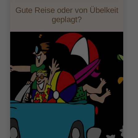
Mensch
Gute Reise oder von Übelkeit
zu
geplagt?
Mensch
Feedba
zu
meiner
Veranst
„Lernst
aus
kinesiol
Sicht“
zum
Schulja