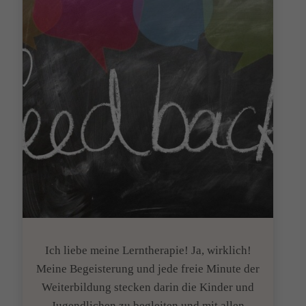
Lernen
nicht
leicht
läuft?
Ich liebe meine Lerntherapie! Ja, wirklich!
Meine Begeisterung und jede freie Minute der
Weiterbildung stecken darin die Kinder und
Jugendlichen zu begleiten und mit allen