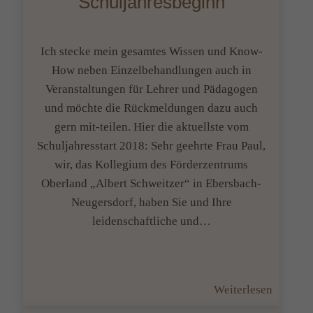
Schuljahresbeginn
allen
Sinnen
präsent
Ich stecke mein gesamtes Wissen und Know-
sein
How neben Einzelbehandlungen auch in
Veranstaltungen für Lehrer und Pädagogen
und möchte die Rückmeldungen dazu auch
gern mit-teilen. Hier die aktuellste vom
Schuljahresstart 2018: Sehr geehrte Frau Paul,
wir, das Kollegium des Förderzentrums
Oberland „Albert Schweitzer“ in Ebersbach-
Neugersdorf, haben Sie und Ihre
leidenschaftliche und…
:
Weiterlesen
Von