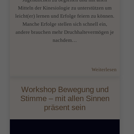
Mitteln der Kinesiologie zu unterstützen um
leicht(er) lernen und Erfolge feiern zu können.
Manche Erfolge stellen sich schnell ein,
andere brauchen mehr Druchhaltevermögen je
nachdem…
:
Weiterlesen
Yes!
Bessere
Workshop Bewegung und
Zensure
Stimme – mit allen Sinnen
sind
präsent sein
ein
toller
Erfolg!