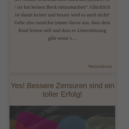
kann?!
/ sie hat keinen Bock mitzumachen“. Glücklich
ist damit keiner und besser wird es auch nicht!
Gehe also zunächst immer davor aus, dass dein
Kind lernen will und dass es Unterstützung
gibt wenn´s…
:
Weiterlesen
Ist
dein
Yes! Bessere Zensuren sind ein
Kind
toller Erfolg!
einfach
nur
faul
wenn
das