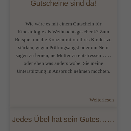
Gutscheine sind da!
von
Übelkei
geplagt
Wie wäre es mit einem Gutschein für
Kinesiologie als Weihnachtsgeschenk? Zum
Beispiel um die Konzentration Ihres Kindes zu
stärken, gegen Prüfungsangst oder um Nein
sagen zu lernen, ne Mutter zu entstressen……
oder eben was anders wobei Sie meine
Unterstützung in Anspruch nehmen möchten.
:
Weiterlesen
Meine
frisch
Jedes Übel hat sein Gutes……
gedruck